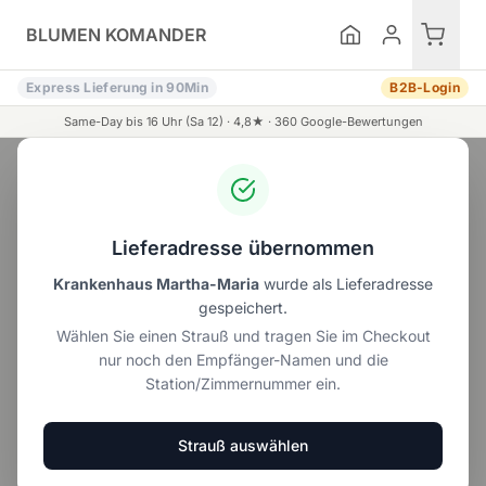
Zum Inhalt springen
BLUMEN KOMANDER
Express Lieferung in 90Min
B2B-Login
Same-Day bis 16 Uhr (Sa 12) ·
4,8
★ ·
360
Google-Bewertungen
KI-Assistent
Lieferadresse übernommen
Unser Angebot
Alle Blumen
Rosensträuße
Krankenhaus Martha-Maria
wurde als Lieferadresse
gespeichert.
Wählen Sie einen Strauß und tragen Sie im Checkout
nur noch den Empfänger-Namen und die
Wunschdaten speichern
Wunschstrauß
Kate
Station/Zimmernummer ein.
und wir erinnern Sie
ab 20,00 €
ab 29,90 €
rechtzeitig an Ihre
Blumengrüße.
Strauß auswählen
Sommerblumen entdecken →