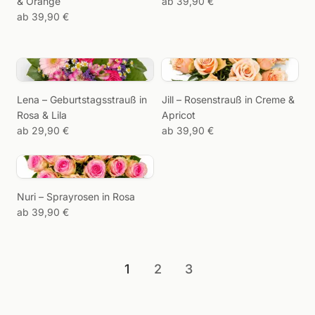
& Orange
ab 39,90 €
ab 39,90 €
Rosensträuße entdecken →
Laden Sie ein Foto von
Ihrem Wunsch-
Lena – Geburtstagsstrauß in
Jill – Rosenstrauß in Creme &
Arrangement hoch und
Rosa & Lila
Apricot
wir melden uns bei Ihnen
ab 29,90 €
ab 39,90 €
mit einem Angebot.
Bild zu
Nuri – Sprayrosen in Rosa
Strauß
ab 39,90 €
1
2
3