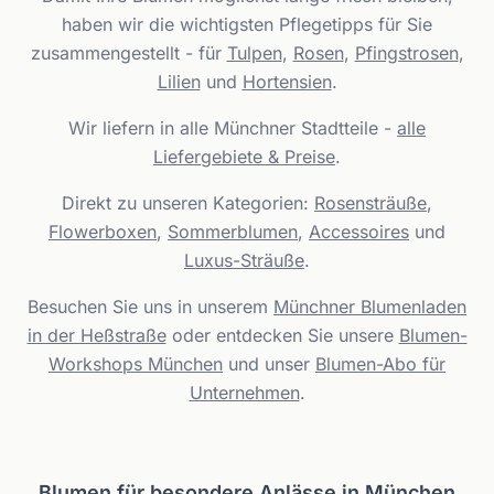
haben wir die wichtigsten Pflegetipps für Sie
zusammengestellt - für
Tulpen
,
Rosen
,
Pfingstrosen
,
Lilien
und
Hortensien
.
Wir liefern in alle Münchner Stadtteile -
alle
Liefergebiete & Preise
.
Direkt zu unseren Kategorien:
Rosensträuße
,
Flowerboxen
,
Sommerblumen
,
Accessoires
und
Luxus-Sträuße
.
Besuchen Sie uns in unserem
Münchner Blumenladen
in der Heßstraße
oder entdecken Sie unsere
Blumen-
Workshops München
und unser
Blumen-Abo für
Unternehmen
.
Blumen für besondere Anlässe in München