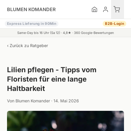
Zum Inhalt springen
BLUMEN KOMANDER
Express Lieferung in 90Min
B2B-Login
Same-Day bis 16 Uhr (Sa 12) ·
4,8
★ ·
360
Google-Bewertungen
‹ Zurück zu
Ratgeber
Lilien pflegen - Tipps vom
Floristen für eine lange
Haltbarkeit
Von Blumen Komander ·
14. Mai 2026