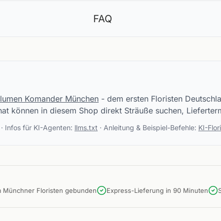
FAQ
lumen Komander München
- dem ersten Floristen Deutschl
hat können in diesem Shop direkt Sträuße suchen, Lieferte
· Infos für KI-Agenten:
llms.txt
· Anleitung & Beispiel-Befehle:
KI-Flo
m Münchner Floristen gebunden
Express-Lieferung in 90 Minuten