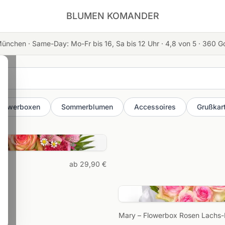
BLUMEN KOMANDER
München · Same-Day: Mo-Fr bis 16, Sa bis 12 Uhr ·
4,8
von 5 ·
360
Go
Flowerboxen
Sommerblumen
Accessoires
Grußkar
Sommerblumen en
n speichern und wir erinnern
ab 29,90 €
zeitig an Ihre Blumengrüße.
Wir
Mary – Flowerbox Rosen Lachs-