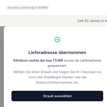
Zum Inhalt springen
Express Lieferung in 90Min
Seit 60 Jahren in 
Unser Angebot
Alle Blumen
Rosensträuße
Lieferadresse übernommen
Klinikum rechts der Isar (TUM)
wurde als Lieferadresse
gespeichert.
Wählen Sie einen Strauß und tragen Sie im Checkout nur
Wunschdate
noch den Empfänger-Namen und die
Wunschstrauß
ab 20,00 €
Kate
Sie recht
Station/Zimmernummer ein.
Strauß auswählen
Nomi – Rote Rosen klassisch
ab 49,90 €