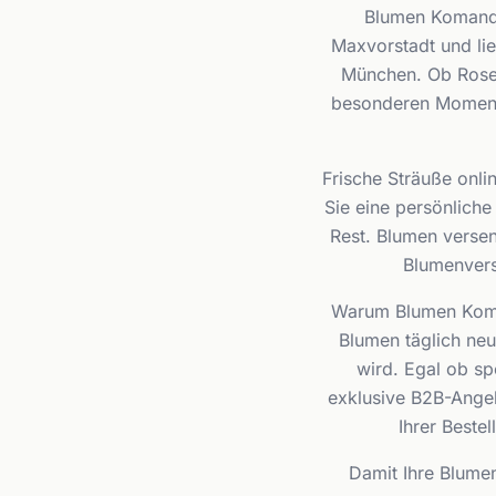
Blumen Komande
Maxvorstadt und li
München. Ob Rosen
besonderen Moment o
Frische Sträuße onlin
Sie eine persönlich
Rest. Blumen verse
Blumenversa
Warum Blumen Koman
Blumen täglich neu,
wird. Egal ob s
exklusive B2B-Angeb
Ihrer Beste
Damit Ihre Blumen