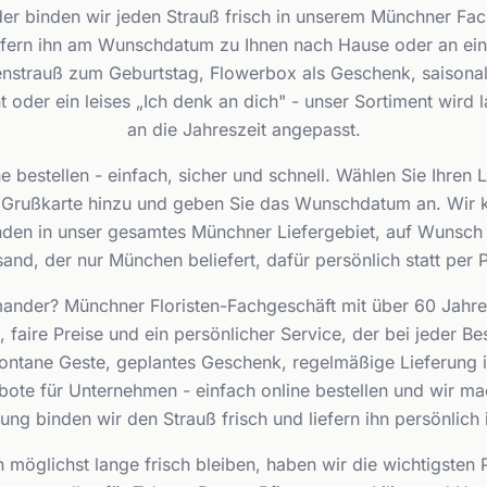
r binden wir jeden Strauß frisch in unserem Münchner Fach
efern ihn am Wunschdatum zu Ihnen nach Hause oder an ein
strauß zum Geburtstag, Flowerbox als Geschenk, saisonale
der ein leises „Ich denk an dich" - unser Sortiment wird 
an die Jahreszeit angepasst.
e bestellen - einfach, sicher und schnell. Wählen Sie Ihren 
e Grußkarte hinzu und geben Sie das Wunschdatum an. Wi
nden in unser gesamtes Münchner Liefergebiet, auf Wunsch 
nd, der nur München beliefert, dafür persönlich statt per 
der? Münchner Floristen-Fachgeschäft mit über 60 Jahren
 faire Preise und ein persönlicher Service, der bei jeder B
pontane Geste, geplantes Geschenk, regelmäßige Lieferung
ote für Unternehmen - einfach online bestellen und wir m
llung binden wir den Strauß frisch und liefern ihn persönlich
 möglichst lange frisch bleiben, haben wir die wichtigsten P