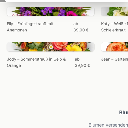
e
Elly – Frühlingsstrauß mit
ab
Katy – Weiße 
sc
Anemonen
39,90 €
Schleierkraut
Jody – Sommerstrauß in Gelb &
ab
Jean – Gartenr
Orange
39,90 €
Blu
Blumen versenden 