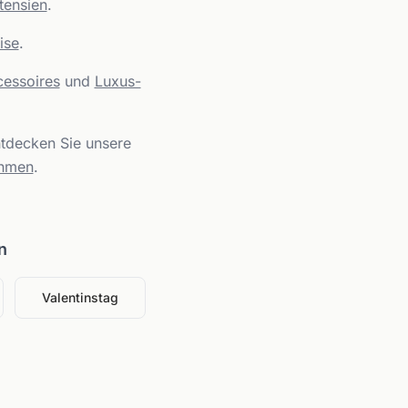
tensien
.
ise
.
essoires
und
Luxus-
tdecken Sie unsere
ehmen
.
n
Valentinstag