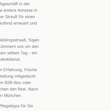
geschäft in der
e andere Adresse in
r Strauß für einen
laufend erneuert und
Lieblingsstrauß, fügen
r kümmern uns um den
am selben Tag - ein
Paketdienst.
 Erfahrung, frische
estellung mitgedacht
 im B2B-Abo oder
achen den Rest. Nach
 in München.
flegetipps für Sie