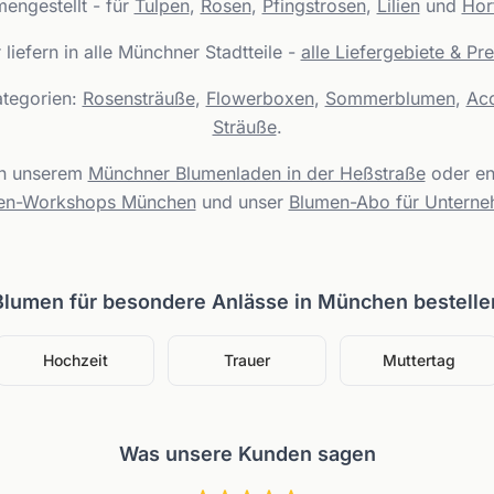
ngestellt - für
Tulpen
,
Rosen
,
Pfingstrosen
,
Lilien
und
Hor
 liefern in alle Münchner Stadtteile -
alle Liefergebiete & Pre
ategorien:
Rosensträuße
,
Flowerboxen
,
Sommerblumen
,
Acc
Sträuße
.
in unserem
Münchner Blumenladen in der Heßstraße
oder en
en-Workshops München
und unser
Blumen-Abo für Untern
Blumen für besondere Anlässe in München bestelle
Hochzeit
Trauer
Muttertag
Was unsere Kunden sagen