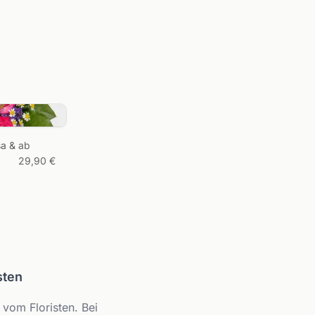
ecken →
Laden Sie ein Foto von Ihrem Wunsch-
Arrangement hoch und wir melden uns
bei Ihnen mit einem Angebot.
Bild zu
sa &
ab
Strauß
29,90 €
sten
vom Floristen. Bei