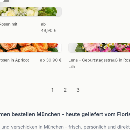
rinnern,
Sie
Rosensträuße entd
Rosen mit
ab
henken.
49,90 €
osen in Apricot
ab 39,90 €
Lena – Geburtstagsstrauß in Ro
Lila
1
2
3
men bestellen München - heute geliefert vom Flori
und verschicken in München - frisch, persönlich und direkt 