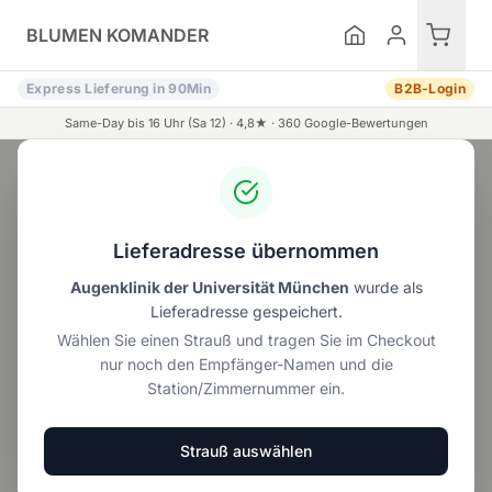
Zum Inhalt springen
BLUMEN KOMANDER
Express Lieferung in 90Min
B2B-Login
Same-Day bis 16 Uhr (Sa 12) ·
4,8
★ ·
360
Google-Bewertungen
KI-Assistent
Lieferadresse übernommen
Unser Angebot
Alle Blumen
Rosensträuße
Augenklinik der Universität München
wurde als
Lieferadresse gespeichert.
Wählen Sie einen Strauß und tragen Sie im Checkout
nur noch den Empfänger-Namen und die
Wunschdaten speichern
Wunschstrauß
Kate
Station/Zimmernummer ein.
und wir erinnern Sie
ab 20,00 €
ab 29,90 €
rechtzeitig an Ihre
Blumengrüße.
Strauß auswählen
Sommerblumen entdecken →