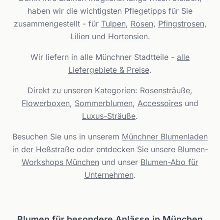
haben wir die wichtigsten Pflegetipps für Sie
zusammengestellt - für
Tulpen
,
Rosen
,
Pfingstrosen
,
Lilien
und
Hortensien
.
Wir liefern in alle Münchner Stadtteile -
alle
Liefergebiete & Preise
.
Direkt zu unseren Kategorien:
Rosensträuße
,
Flowerboxen
,
Sommerblumen
,
Accessoires
und
Luxus-Sträuße
.
Besuchen Sie uns in unserem
Münchner Blumenladen
in der Heßstraße
oder entdecken Sie unsere
Blumen-
Workshops München
und unser
Blumen-Abo für
Unternehmen
.
Blumen für besondere Anlässe in München