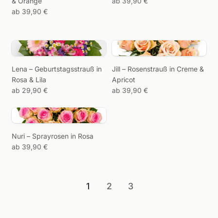
& Orange
ab 39,90 €
ab 39,90 €
Rosensträuße entdecken →
Laden Sie ein Foto von
Ihrem Wunsch-
Lena – Geburtstagsstrauß in
Jill – Rosenstrauß in Creme &
Arrangement hoch und
Rosa & Lila
Apricot
wir melden uns bei Ihnen
ab 29,90 €
ab 39,90 €
mit einem Angebot.
Bild zu
Nuri – Sprayrosen in Rosa
Strauß
ab 39,90 €
1
2
3