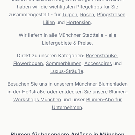
haben wir die wichtigsten Pflegetipps für Sie
zusammengestellt - für
Tulpen
,
Rosen
,
Pfingstrosen
,
Lilien
und
Hortensien
.
Wir liefern in alle Münchner Stadtteile -
alle
Liefergebiete & Preise
.
Direkt zu unseren Kategorien:
Rosensträuße
,
Flowerboxen
,
Sommerblumen
,
Accessoires
und
Luxus-Sträuße
.
Besuchen Sie uns in unserem
Münchner Blumenladen
in der Heßstraße
oder entdecken Sie unsere
Blumen-
Workshops München
und unser
Blumen-Abo für
Unternehmen
.
Blumen für besondere Anlässe in München