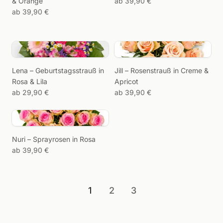
& Orange
ab 39,90 €
ab 39,90 €
Rosensträuße entdecken →
Laden Sie ein Foto von
Ihrem Wunsch-
Lena – Geburtstagsstrauß in
Jill – Rosenstrauß in Creme &
Arrangement hoch und
Rosa & Lila
Apricot
wir melden uns bei Ihnen
ab 29,90 €
ab 39,90 €
mit einem Angebot.
Bild zu
Nuri – Sprayrosen in Rosa
Strauß
ab 39,90 €
1
2
3