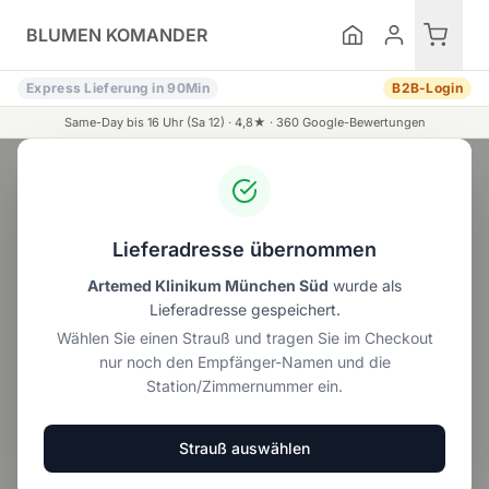
Zum Inhalt springen
BLUMEN KOMANDER
Express Lieferung in 90Min
B2B-Login
Same-Day bis 16 Uhr (Sa 12) ·
4,8
★ ·
360
Google-Bewertungen
KI-Assistent
Lieferadresse übernommen
Unser Angebot
Alle Blumen
Rosensträuße
Artemed Klinikum München Süd
wurde als
Lieferadresse gespeichert.
Wählen Sie einen Strauß und tragen Sie im Checkout
nur noch den Empfänger-Namen und die
Wunschdaten speichern
Wunschstrauß
Kate
Station/Zimmernummer ein.
und wir erinnern Sie
ab 20,00 €
ab 29,90 €
rechtzeitig an Ihre
Blumengrüße.
Strauß auswählen
Sommerblumen entdecken →