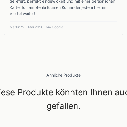
geliefert, perfekt eingewickelt und mit einer persönlichen
Karte. Ich empfehle Blumen Komander jedem hier im
Viertel weiter!
Martin W.
·
Mai 2026
·
via Google
Ähnliche Produkte
iese Produkte könnten Ihnen au
gefallen.