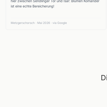
hier zwischen Sendlinger Tor und Isar: Blumen Komander
ist eine echte Bereicherung!
Metzgerschorsch
·
Mai 2026
·
via Google
D