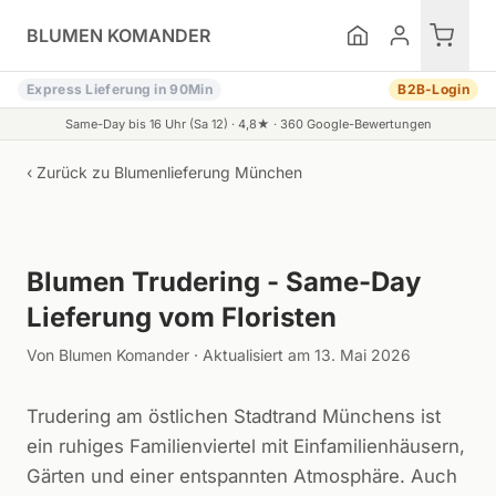
Zum Inhalt springen
BLUMEN KOMANDER
Express Lieferung in 90Min
B2B-Login
Same-Day bis 16 Uhr (Sa 12) ·
4,8
★ ·
360
Google-Bewertungen
‹ Zurück zu
Blumenlieferung München
Symbolbild (KI-generiert)
Blumen Trudering - Same-Day
Lieferung vom Floristen
Von Blumen Komander · Aktualisiert am 13. Mai 2026
Trudering am östlichen Stadtrand Münchens ist
ein ruhiges Familienviertel mit Einfamilienhäusern,
Gärten und einer entspannten Atmosphäre. Auch