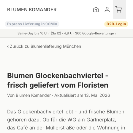
Zum Inhalt springen
BLUMEN KOMANDER
Express Lieferung in 90Min
B2B-Login
Same-Day bis 16 Uhr (Sa 12) ·
4,8
★ ·
360
Google-Bewertungen
‹ Zurück zu
Blumenlieferung München
Symbolbild (KI-generiert)
Blumen Glockenbachviertel -
frisch geliefert vom Floristen
Von Blumen Komander · Aktualisiert am 13. Mai 2026
Das Glockenbachviertel lebt - und frische Blumen
gehören dazu. Ob für die WG am Gärtnerplatz,
das Café an der Müllerstraße oder die Wohnung in